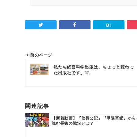
前のページ
投
私たち経営科学出版は、ちょっと変わっ
稿
た出版社です。￼
ナ
ビ
ゲ
関連記事
ー
【新着動画】『信長公記』『甲陽軍鑑』から
読む長篠の戦況とは？
シ
ョ