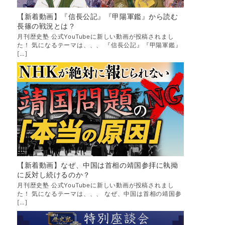
【新着動画】『信長公記』『甲陽軍鑑』から読む
長篠の戦況とは？
月刊歴史塾 公式YouTubeに新しい動画が投稿されまし
た！ 気になるテーマは、、、 『信長公記』『甲陽軍鑑』
[…]
【新着動画】なぜ、中国は首相の靖国参拝に執拗
に反対し続けるのか？
月刊歴史塾 公式YouTubeに新しい動画が投稿されまし
た！ 気になるテーマは、、、 なぜ、中国は首相の靖国参
[…]