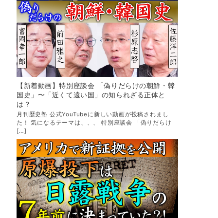
【新着動画】特別座談会 「偽りだらけの朝鮮・韓
国史」〜「近くて遠い国」の知られざる正体と
は？
月刊歴史塾 公式YouTubeに新しい動画が投稿されまし
た！ 気になるテーマは、、、 特別座談会 「偽りだらけ
[…]